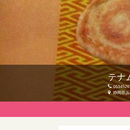
テナ
0534526
静岡県浜松