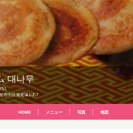
ム 대나무
751
市中区海老塚1-2-7
HOME
メニュー
写真
地図