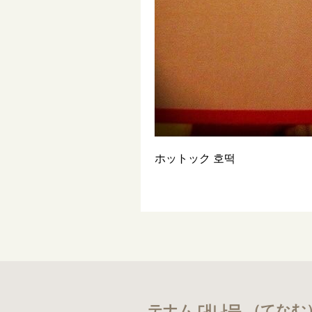
ホットック 호떡
テナム 대나무 （てなむ