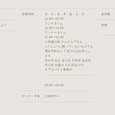
営業時間
月・火・水・木・金・土・日
座席数
11:00〜02:00
ランチタイム
特徴
2-7
11:00〜14:00
ディナータイム
17:00〜02:00
☆本場の味 サムギョプサル .
⭐️メニューに載っていないものでも
電話予約をして頂ければお作りし
ます。
메뉴에 없는 음식은 전화로 말씀해
주시면 만들어 드리겠습니다!
※アルバイト募集中
00:00〜00:00
ディナー予算
2,000円〜