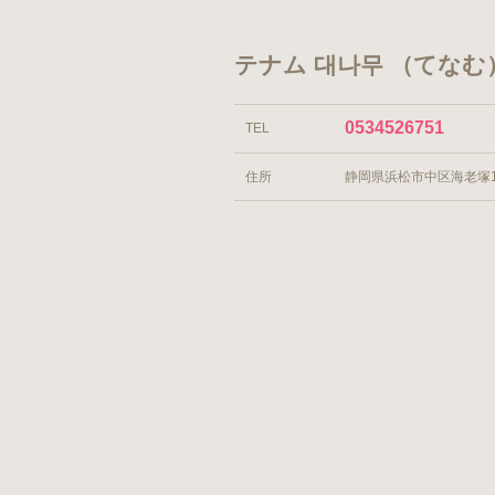
テナム 대나무 （てなむ
0534526751
TEL
住所
静岡県浜松市中区海老塚1-