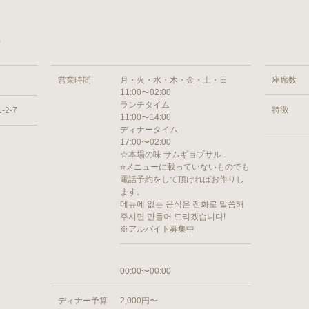
）
営業時間
月・火・水・木・金・土・日
座席数
11:00〜02:00
ランチタイム
特徴
2-7
11:00〜14:00
ディナータイム
17:00〜02:00
☆本場の味 サムギョプサル .
⭐️メニューに載っていないものでも
電話予約をして頂ければお作りし
ます。
메뉴에 없는 음식은 전화로 말씀해
주시면 만들어 드리겠습니다!
※アルバイト募集中
00:00〜00:00
ディナー予算
2,000円〜