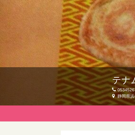
テナ
0534526
静岡県浜松