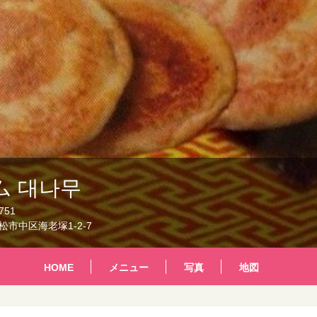
ム 대나무
751
市中区海老塚1-2-7
HOME
メニュー
写真
地図